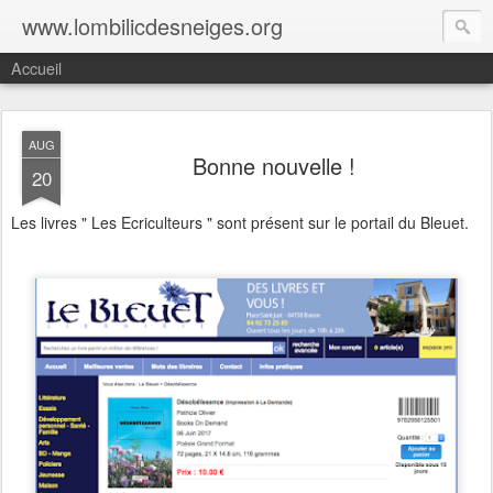
www.lombilicdesneiges.org
Accueil
AUG
Bonne nouvelle !
20
Les livres " Les Ecriculteurs " sont présent sur le portail du Bleuet.