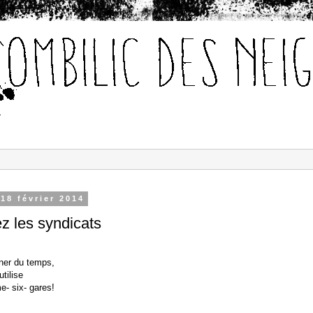
18 février 2014
ez les syndicats
ner du temps,
tilise
e- six- gares!