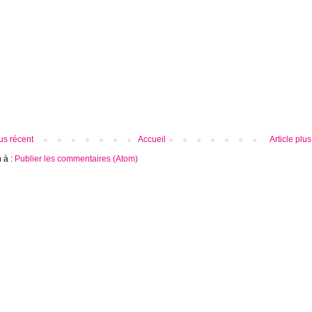
lus récent
Accueil
Article plu
n à :
Publier les commentaires (Atom)