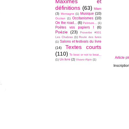
Maximes et
définitions
(63)
Miam
Musique
(10)
(3)
Montagne
(1)
Occitanismes
(10)
Occitan
(1)
On the road...
(6)
Peinture...
(1)
Poètes vos papiers !
(6)
Poézie
(23)
Proverbe #001
Les Chabras
(1)
Route des livres
Salons et festivals du livre
(1)
Textes courts
(14)
(110)
To beat or not to beat...
Article p
Un livre
(2)
(1)
Vivaro-Alpin
(1)
Inscriptio