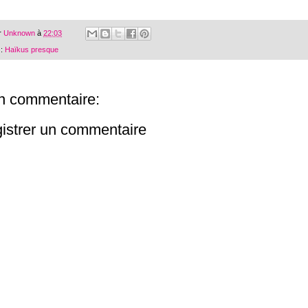
r
Unknown
à
22:03
 :
Haïkus presque
n commentaire:
istrer un commentaire