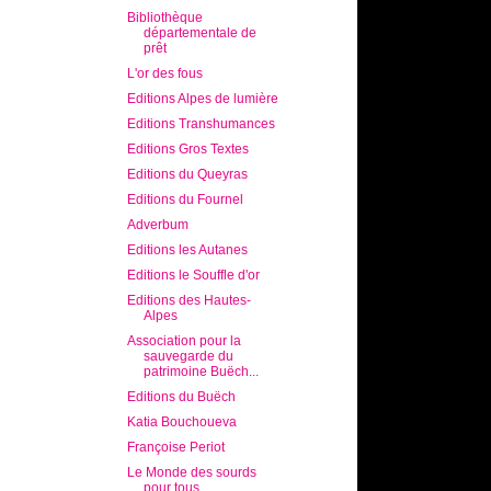
Bibliothèque
départementale de
prêt
L'or des fous
Editions Alpes de lumière
Editions Transhumances
Editions Gros Textes
Editions du Queyras
Editions du Fournel
Adverbum
Editions les Autanes
Editions le Souffle d'or
Editions des Hautes-
Alpes
Association pour la
sauvegarde du
patrimoine Buëch...
Editions du Buëch
Katia Bouchoueva
Françoise Periot
Le Monde des sourds
pour tous