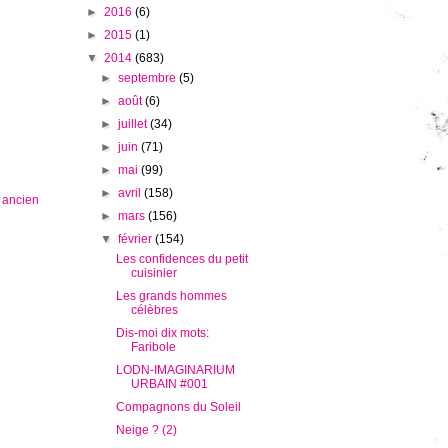
►
2016
(6)
►
2015
(1)
▼
2014
(683)
►
septembre
(5)
►
août
(6)
►
juillet
(34)
►
juin
(71)
►
mai
(99)
►
avril
(158)
s ancien
►
mars
(156)
▼
février
(154)
Les confidences du petit
cuisinier
Les grands hommes
célèbres
Dis-moi dix mots:
Faribole
LODN-IMAGINARIUM
URBAIN #001
Compagnons du Soleil
Neige ? (2)