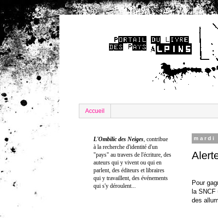
Accueil
mardi 
L'Ombilic des Neiges
,
contribue
à la recherche
d'identité
d'un
Alert
"pays" au travers de l'écriture
, d
es
auteurs qui y vivent ou qui en
parlent, des éditeurs et libraires
qui y travaillent, des événements
Pour gag
qui s'y déroulent...
la SNCF u
des allum