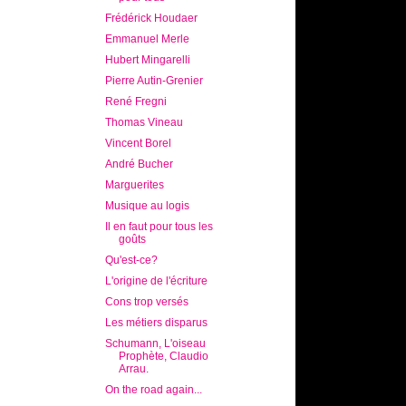
Frédérick Houdaer
Emmanuel Merle
Hubert Mingarelli
Pierre Autin-Grenier
René Fregni
Thomas Vineau
Vincent Borel
André Bucher
Marguerites
Musique au logis
Il en faut pour tous les
goûts
Qu'est-ce?
L'origine de l'écriture
Cons trop versés
Les métiers disparus
Schumann, L'oiseau
Prophète, Claudio
Arrau.
On the road again...