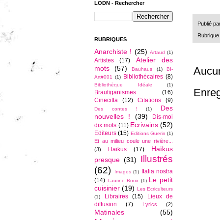
LODN - Rechercher
Publié pa
Rubrique
RUBRIQUES
Anarchiste !
(25)
Artaud
(1)
Atelier des
Artistes
(17)
mots
(57)
Aucu
Bauhaus
(1)
BI-
Bibliothécaires
(8)
Art#001
(1)
Bibliothèque Idéale
(1)
Enreg
Brautiganismes
(16)
Cinecitta
(12)
Citations
(9)
Des
Des contes !
(1)
nouvelles !
(39)
Dis-moi
Ecrivains
(52)
dix mots
(11)
Editeurs
(15)
Editions Guerin
(1)
Et au milieu coule une rivière...
Haïkus
Haïkus
(17)
(3)
Illustrés
presque
(31)
(62)
Italia nostra
Images
(1)
Le petit
(14)
Laurine Roux
(1)
cuisinier
(19)
Les Ecriculteurs
Libraires
(15)
Lieux de
(1)
diffusion
(7)
Lyrics
(2)
Matinales
(55)