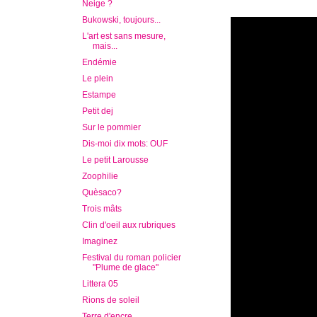
Neige ?
Bukowski, toujours...
L'art est sans mesure,
mais...
Endémie
Le plein
Estampe
Petit dej
Sur le pommier
Dis-moi dix mots: OUF
Le petit Larousse
Zoophilie
Quèsaco?
Trois mâts
Clin d'oeil aux rubriques
Imaginez
Festival du roman policier
"Plume de glace"
Littera 05
Rions de soleil
Terre d'encre