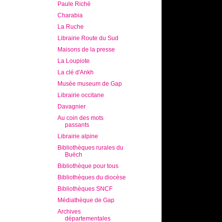
Paule Riché
Charabia
La Ruche
Librairie Route du Sud
Maisons de la presse
La Loupiote
La clé d'Ankh
Musée museum de Gap
Librairie occitane
Davagnier
Au coin des mots
passants
Librairie alpine
Bibliothèques rurales du
Buëch
Bibliothèque pour tous
Bibliothèques du diocèse
Bibliothèques SNCF
Médiathèque de Gap
Archives
départementales