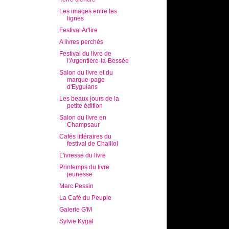
Les images entre les
lignes
Festival Ar'lire
A livres perchés
Festival du livre de
l'Argentière-la-Bessée
Salon du livre et du
marque-page
d'Eyguians
Les beaux jours de la
petite édition
Salon du livre en
Champsaur
Cafés littéraires du
festival de Chaillol
L'ivresse du livre
Printemps du livre
jeunesse
Marc Pessin
La Café du Peuple
Galerie G'M
Sylvie Kygal