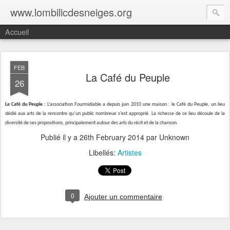
www.lombilicdesneiges.org
Accueil
FEB
La Café du Peuple
26
Le Café du Peuple :
L’association Fourmidiable a depuis juin 2010 une maison : le Café du Peuple, un lieu
dédié aux arts de la rencontre qu’un public nombreux s’est approprié. La richesse de ce lieu découle de la
diversité de ses propositions, principalement autour des arts du récit et de la chanson.
Publié il y a
26th February 2014
par Unknown
Libellés:
Artistes
0
Ajouter un commentaire