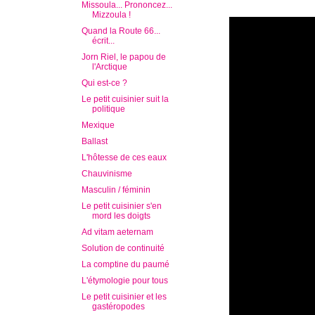
Missoula... Prononcez...
Mizzoula !
Quand la Route 66...
écrit...
Jorn Riel, le papou de
l'Arctique
Qui est-ce ?
Le petit cuisinier suit la
politique
Mexique
Ballast
L'hôtesse de ces eaux
Chauvinisme
Masculin / féminin
Le petit cuisinier s'en
mord les doigts
Ad vitam aeternam
Solution de continuité
La comptine du paumé
L'étymologie pour tous
Le petit cuisinier et les
gastéropodes