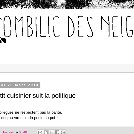
edi 28 mars 2014
it cuisinier suit la politique
ollègues ne respectent pas la parité.
le coq au vin mais la poule au pot !
r
Unknown
à
00:48