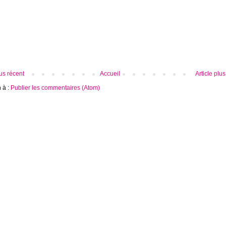
lus récent
Accueil
Article plu
n à :
Publier les commentaires (Atom)