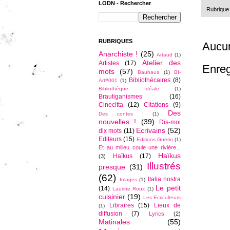
LODN - Rechercher
Rubrique
RUBRIQUES
Aucu
Anarchiste !
(25)
Artaud
(1)
Atelier des
Artistes
(17)
Enreg
mots
(57)
Bauhaus
(1)
BI-
Bibliothécaires
(8)
Art#001
(1)
Bibliothèque Idéale
(1)
Brautiganismes
(16)
Cinecitta
(12)
Citations
(9)
Des
Des contes !
(1)
nouvelles !
(39)
Dis-moi
Ecrivains
(52)
dix mots
(11)
Editeurs
(15)
Editions Guerin
(1)
Et au milieu coule une rivière...
Haïkus
Haïkus
(17)
(3)
Illustrés
presque
(31)
(62)
Italia nostra
Images
(1)
Le petit
(14)
Laurine Roux
(1)
cuisinier
(19)
Les Ecriculteurs
Libraires
(15)
Lieux de
(1)
diffusion
(7)
Lyrics
(2)
Matinales
(55)