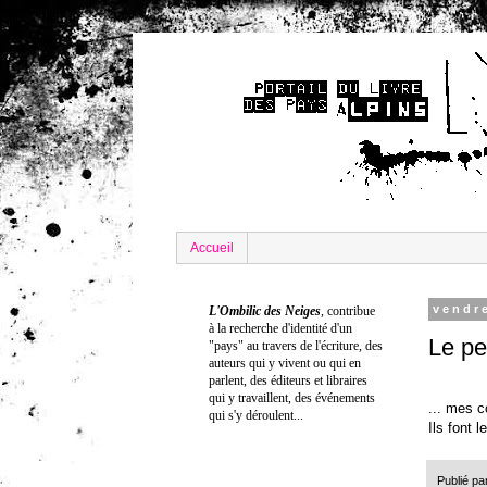
Accueil
vendr
L'Ombilic des Neiges
,
contribue
à la recherche
d'identité
d'un
Le pet
"pays" au travers de l'écriture
, d
es
auteurs qui y vivent ou qui en
parlent, des éditeurs et libraires
qui y travaillent, des événements
... mes c
qui s'y déroulent...
Ils font 
Publié pa