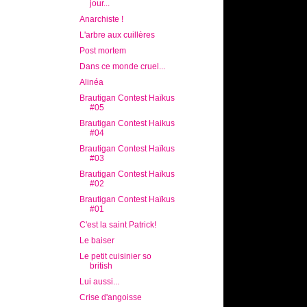
jour...
Anarchiste !
L'arbre aux cuillères
Post mortem
Dans ce monde cruel...
Alinéa
Brautigan Contest Haïkus
#05
Brautigan Contest Haikus
#04
Brautigan Contest Haïkus
#03
Brautigan Contest Haïkus
#02
Brautigan Contest Haïkus
#01
C'est la saint Patrick!
Le baiser
Le petit cuisinier so
british
Lui aussi...
Crise d'angoisse