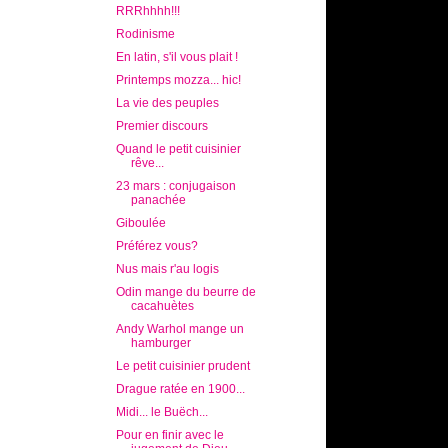
RRRhhhh!!!
Rodinisme
En latin, s'il vous plait !
Printemps mozza... hic!
La vie des peuples
Premier discours
Quand le petit cuisinier
rêve...
23 mars : conjugaison
panachée
Giboulée
Préférez vous?
Nus mais r'au logis
Odin mange du beurre de
cacahuètes
Andy Warhol mange un
hamburger
Le petit cuisinier prudent
Drague ratée en 1900...
Midi... le Buëch...
Pour en finir avec le