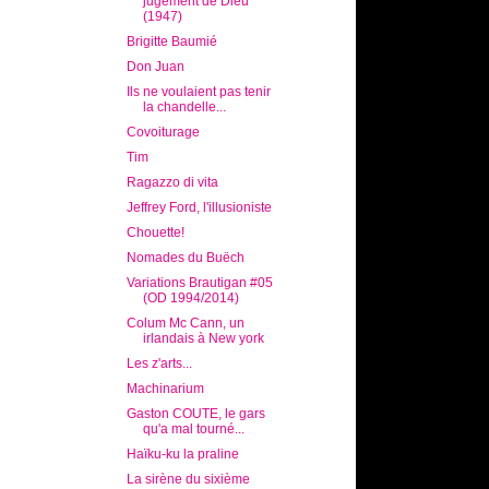
jugement de Dieu
(1947)
Brigitte Baumié
Don Juan
Ils ne voulaient pas tenir
la chandelle...
Covoiturage
Tim
Ragazzo di vita
Jeffrey Ford, l'illusioniste
Chouette!
Nomades du Buëch
Variations Brautigan #05
(OD 1994/2014)
Colum Mc Cann, un
irlandais à New york
Les z'arts...
Machinarium
Gaston COUTE, le gars
qu'a mal tourné...
Haïku-ku la praline
La sirène du sixième