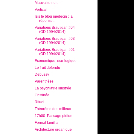
Mauvaise nuit
Vertical
Isis le blog médecin : la
réponse...
Variations Brautigan #04
(OD 1994/2014)
Variations Brautigan #03
(OD 1994/2014)
Variations Brautigan #01
(OD 1994/2014)
Economique, éco-logique
Le fruit défendu
Debussy
Parenthèse
La psychiatrie illustrée
Obstinée
Rituel
Théorème des milieux
17h00. Passage piéton
Format familial
Architecture organique