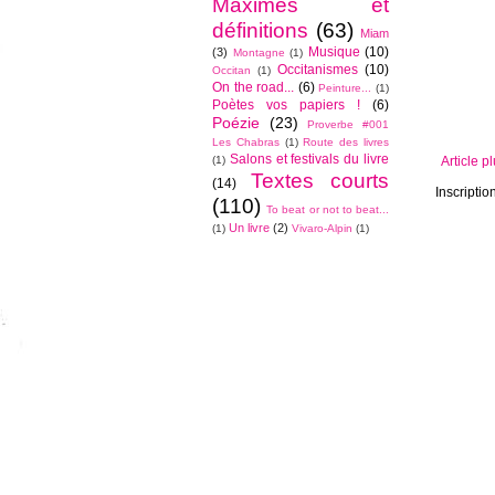
Maximes et
définitions
(63)
Miam
Musique
(10)
(3)
Montagne
(1)
Occitanismes
(10)
Occitan
(1)
On the road...
(6)
Peinture...
(1)
Poètes vos papiers !
(6)
Poézie
(23)
Proverbe #001
Les Chabras
(1)
Route des livres
Salons et festivals du livre
(1)
Article p
Textes courts
(14)
Inscriptio
(110)
To beat or not to beat...
Un livre
(2)
(1)
Vivaro-Alpin
(1)