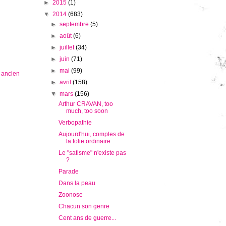
►
2015
(1)
▼
2014
(683)
►
septembre
(5)
►
août
(6)
►
juillet
(34)
►
juin
(71)
►
mai
(99)
s ancien
►
avril
(158)
▼
mars
(156)
Arthur CRAVAN, too
much, too soon
Verbopathie
Aujourd'hui, comptes de
la folie ordinaire
Le "satisme" n'existe pas
?
Parade
Dans la peau
Zoonose
Chacun son genre
Cent ans de guerre...