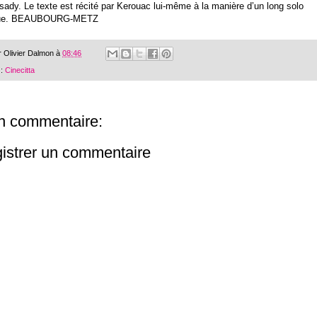
ady. Le texte est récité par Kerouac lui-même à la manière d’un long solo
ique. BEAUBOURG-METZ
r
Olivier Dalmon
à
08:46
 :
Cinecitta
n commentaire:
istrer un commentaire