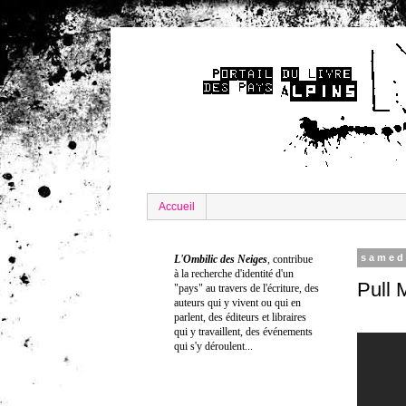
Accueil
samed
L'Ombilic des Neiges
,
contribue
à la recherche
d'identité
d'un
Pull 
"pays" au travers de l'écriture
, d
es
auteurs qui y vivent ou qui en
parlent, des éditeurs et libraires
qui y travaillent, des événements
qui s'y déroulent...