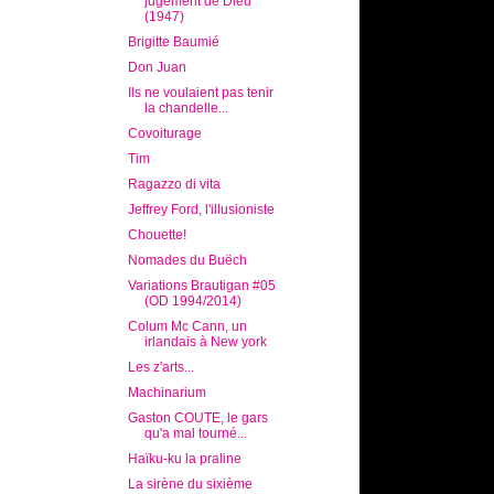
jugement de Dieu
(1947)
Brigitte Baumié
Don Juan
Ils ne voulaient pas tenir
la chandelle...
Covoiturage
Tim
Ragazzo di vita
Jeffrey Ford, l'illusioniste
Chouette!
Nomades du Buëch
Variations Brautigan #05
(OD 1994/2014)
Colum Mc Cann, un
irlandais à New york
Les z'arts...
Machinarium
Gaston COUTE, le gars
qu'a mal tourné...
Haïku-ku la praline
La sirène du sixième