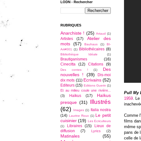
LODN - Rechercher
RUBRIQUES
Anarchiste !
(25)
Artaud
(1)
Atelier des
Artistes
(17)
mots
(57)
Bauhaus
(1)
BI-
Bibliothécaires
(8)
Art#001
(1)
Bibliothèque Idéale
(1)
Brautiganismes
(16)
Cinecitta
(12)
Citations
(9)
Des
Des contes !
(1)
nouvelles !
(39)
Dis-moi
Ecrivains
(52)
dix mots
(11)
Editeurs
(15)
Editions Guerin
(1)
Et au milieu coule une rivière...
Pull My 
Haïkus
Haïkus
(17)
(3)
1959
. Le
Illustrés
presque
(31)
inachevée
(62)
Italia nostra
Images
(1)
Le petit
Comme l'
(14)
Laurine Roux
(1)
cuisinier
(19)
films dan
Les Ecriculteurs
Libraires
(15)
Lieux de
même spon
(1)
diffusion
(7)
Lyrics
(2)
pans de l
Matinales
(55)
celle de 