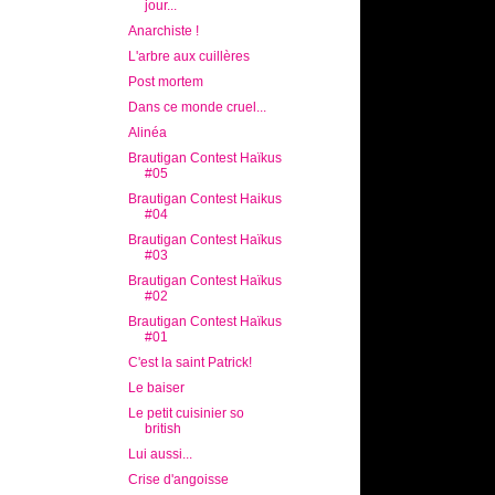
jour...
Anarchiste !
L'arbre aux cuillères
Post mortem
Dans ce monde cruel...
Alinéa
Brautigan Contest Haïkus
#05
Brautigan Contest Haikus
#04
Brautigan Contest Haïkus
#03
Brautigan Contest Haïkus
#02
Brautigan Contest Haïkus
#01
C'est la saint Patrick!
Le baiser
Le petit cuisinier so
british
Lui aussi...
Crise d'angoisse