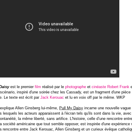
Daisy
est le premier
film
réalisé par le
photographe
et
cinéaste
Robert Frank
e
 scénario, inspiré d'une soirée chez les Cassady, est un fragment d'une pièce
. Le texte est écrit par
Jack Kerouac
et lu en voix off par le même. WKP
explique Allen Ginsberg lui-même,
Pull My Daisy
incarne une nouvelle vague
s lesquels les acteurs apparaissent à l'écran tels qu'ils sont dans la vie, avec
tanéité, la même liberté, sans artifice. L'histoire, celle d’une rencontre entr
a société américaine que tout semble opposer, est inspirée d'une expérience
la rencontre entre Jack Kerouac, Allen Ginsberg et un curieux évêque catholi