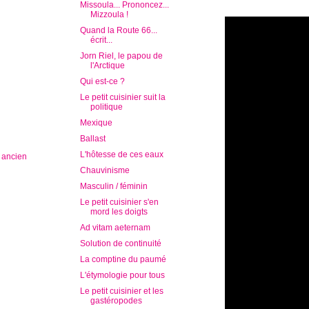
Missoula... Prononcez...
Mizzoula !
Quand la Route 66...
écrit...
Jorn Riel, le papou de
l'Arctique
Qui est-ce ?
Le petit cuisinier suit la
politique
Mexique
Ballast
L'hôtesse de ces eaux
s ancien
Chauvinisme
Masculin / féminin
Le petit cuisinier s'en
mord les doigts
Ad vitam aeternam
Solution de continuité
La comptine du paumé
L'étymologie pour tous
Le petit cuisinier et les
gastéropodes