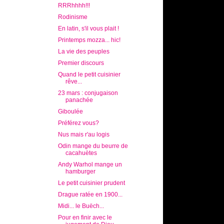
RRRhhhh!!!
Rodinisme
En latin, s'il vous plait !
Printemps mozza... hic!
La vie des peuples
Premier discours
Quand le petit cuisinier
rêve...
23 mars : conjugaison
panachée
Giboulée
Préférez vous?
Nus mais r'au logis
Odin mange du beurre de
cacahuètes
Andy Warhol mange un
hamburger
Le petit cuisinier prudent
Drague ratée en 1900...
Midi... le Buëch...
Pour en finir avec le