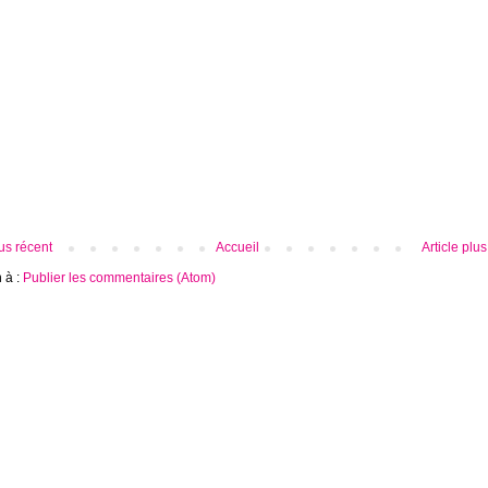
lus récent
Accueil
Article plu
n à :
Publier les commentaires (Atom)