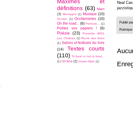
Maximes et
Neal Cass
définitions
(63)
jazzist
Miam
Musique
(10)
(3)
Montagne
(1)
Occitanismes
(10)
Occitan
(1)
Publié pa
On the road...
(6)
Peinture...
(1)
Poètes vos papiers !
(6)
Rubrique
Poézie
(23)
Proverbe #001
Les Chabras
(1)
Route des livres
Salons et festivals du livre
(1)
Textes courts
(14)
Aucu
(110)
To beat or not to beat...
Un livre
(2)
(1)
Vivaro-Alpin
(1)
Enreg