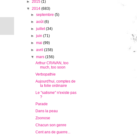
►
2015
(1)
▼
2014
(683)
►
septembre
(5)
►
août
(6)
►
juillet
(34)
►
juin
(71)
►
mai
(99)
►
avril
(158)
▼
mars
(156)
Arthur CRAVAN, too
much, too soon
Verbopathie
Aujourd'hui, comptes de
la folie ordinaire
Le "satisme" n'existe pas
?
Parade
Dans la peau
Zoonose
Chacun son genre
Cent ans de guerre...