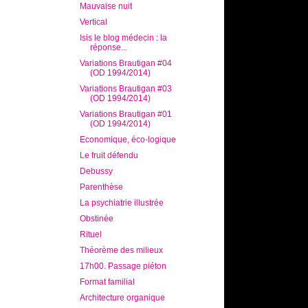
Mauvaise nuit
Vertical
Isis le blog médecin : la
réponse...
Variations Brautigan #04
(OD 1994/2014)
Variations Brautigan #03
(OD 1994/2014)
Variations Brautigan #01
(OD 1994/2014)
Economique, éco-logique
Le fruit défendu
Debussy
Parenthèse
La psychiatrie illustrée
Obstinée
Rituel
Théorème des milieux
17h00. Passage piéton
Format familial
Architecture organique