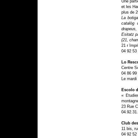
Une parti
et les Ha
plus de 2
La botiga
catalòg 
drapeus, 
Esitatz p
(21, char
21 r Imp
04 92 53
Lo Resc
Centre S
04 86 99
Le mardi 
Escolo 
« Etudier
montagne
23 Rue C
04.92.31
Club des
11 bis, r
04 92 52