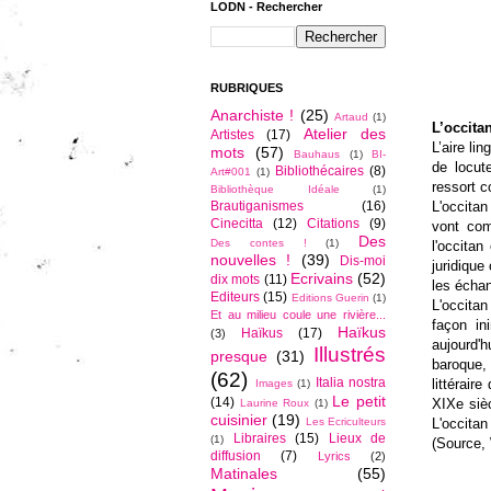
LODN - Rechercher
RUBRIQUES
Anarchiste !
(25)
Artaud
(1)
L’occita
Atelier des
Artistes
(17)
L’aire li
mots
(57)
Bauhaus
(1)
BI-
de locut
Bibliothécaires
(8)
Art#001
(1)
ressort c
Bibliothèque Idéale
(1)
L'occitan
Brautiganismes
(16)
Cinecitta
(12)
Citations
(9)
vont com
Des
Des contes !
(1)
l'occitan
nouvelles !
(39)
Dis-moi
juridique
Ecrivains
(52)
dix mots
(11)
les écha
Editeurs
(15)
Editions Guerin
(1)
L'occitan
Et au milieu coule une rivière...
façon in
Haïkus
Haïkus
(17)
(3)
aujourd'
Illustrés
presque
(31)
baroque,
(62)
Italia nostra
littéraire
Images
(1)
Le petit
(14)
XIXe sièc
Laurine Roux
(1)
cuisinier
(19)
L'occita
Les Ecriculteurs
Libraires
(15)
Lieux de
(1)
(Source, 
diffusion
(7)
Lyrics
(2)
Matinales
(55)