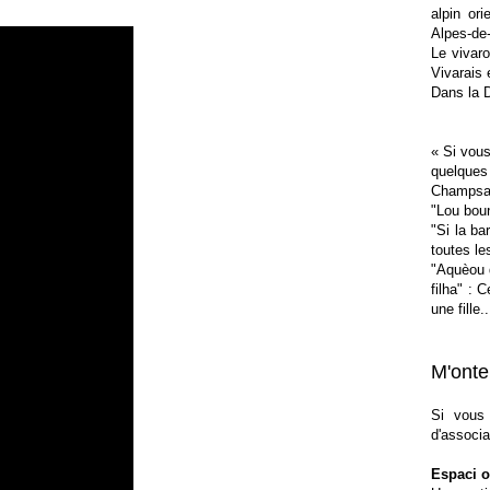
alpin ori
Alpes-de-
Le vivaro
Vivarais 
Dans la D
« Si vous
quelques 
Champsa
"Lou boun
"Si la ba
toutes le
"Aquèou q
filha" : 
une fille
M'onte 
Si vous
d'associa
Espaci o