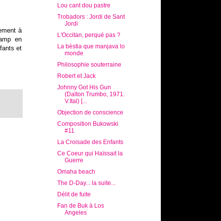
Lou cant dou pastre
Trobadors : Jordi de Sant
Jordi
gement à
L'Occitan, perqué pas ?
camp en
La bèstia que manjava lo
fants et
monde
Philosophie souterraine
Robert et Jack
Johnny Got His Gun
(Dalton Trumbo, 1971.
V.Ital) [...
Objection de conscience
Composition Bukowski
#11
La Croisade des Enfants
Ce Coeur qui Haïssait la
Guerre
Omaha beach
The D-Day... la suite...
Délit de fuite
Fan de Buk à Los
Angeles