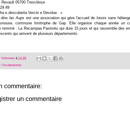
 Revault 05700 Trescléoux
.29.49
ha e descuberta Vercòr e Devolue . »
 dins las Aups
est une association qui gère l'accueil de loisirs sans héber
sinouse, commune limitrophe de Gap. Elle organise chaque année un 
 nommé : La Recampaa Pastorèu qui dure 15 jours et qui rassemble des en
scents qui arrivent de plusieurs départements.
r
Unknown
à
14:28
 :
Occitanismes
n commentaire:
istrer un commentaire