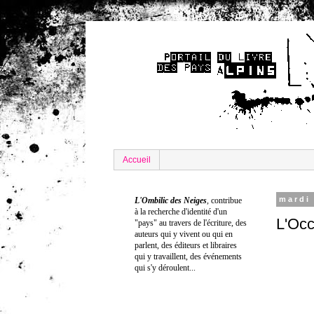
Accueil
mardi
L'Ombilic des Neiges
,
contribue
à la recherche
d'identité
d'un
L'Occ
"pays" au travers de l'écriture
, d
es
auteurs qui y vivent ou qui en
parlent, des éditeurs et libraires
qui y travaillent, des événements
qui s'y déroulent...