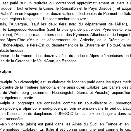
n
est parlé sur un territoire qui correspond approximativement au tiers s
 auquel il faut enlever la Corse, le Roussillon et le Pays Basque ), et auquel
e Val d'Aran en Espagne et les douze vallées méridionales du Piémont en Itali
le des régions françaises, l'espace occitan recouvre :
sin, l'Auvergne, (sauf les deux tiers nord du département de l'Allier.), 
, le Languedoc-Roussillon (sauf la plus grande partie des Pyrénées-Orient
talane), l'Aquitaine (sauf le tiers ouest des Pyrénées Atlantiques, de langue 
nce-Alpes-Côte d'Azur, les départements de l'Ardèche, de la Drôme et le
n Rhône-Alpes, le tiers-Est du département de la Charente en Poitou-Charen
alecte limousin.
térieur de la France : Les douze vallées du sud des Alpes piémontaises en It
lée de la Garonne : le Val d'Aran, en Espagne.
o-alpin
ro-alpin (ou vivaroalpin) est un dialecte de l'occitan parlé dans les Alpes méri
t d'autre de la frontière franco-italienne ainsi qu'en Calabre. Les parlers des 
s du Wurtemberg (notamment Neuhengstett, Serres et Pinache), aujourd'hui 
ent également partie
o-alpin a longtemps été considéré comme un sous-dialecte du provença
tion provençal alpin voire nord-provençal. Son extension dans le Sud du Daup
valu l'appellation de dauphinois. L'UNESCO le classe « en danger » dans s
ues menacées
-alpin oriental (alpin) est parlé dans les Alpes du Sud, en France et en I
Piemontese (Calabre). En Italie il est connu communément comme le cisa