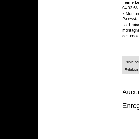
Ferme Le
04.92.66
« Montan
Pastorèu
La Freis
montagne
des adole
Publié pa
Rubrique
Aucu
Enreg