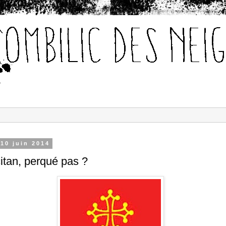
 10 juin 2014
itan, perqué pas ?