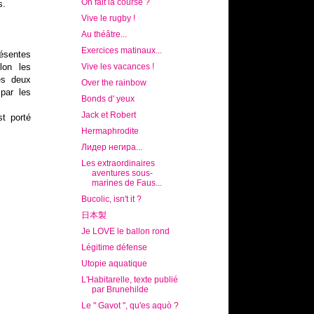
On fait la course ?
s.
Vive le rugby !
Au théâtre...
Exercices matinaux...
résentes
lon les
Vive les vacances !
es deux
Over the rainbow
 par les
Bonds d' yeux
Jack et Robert
st porté
Hermaphrodite
Лидер негира...
Les extraordinaires
aventures sous-
marines de Faus...
Bucolic, isn't it ?
日本製
Je LOVE le ballon rond
Légitime défense
Utopie aquatique
L'Habitarelle, texte publié
par Brunehilde
Le " Gavot ", qu'es aquò ?