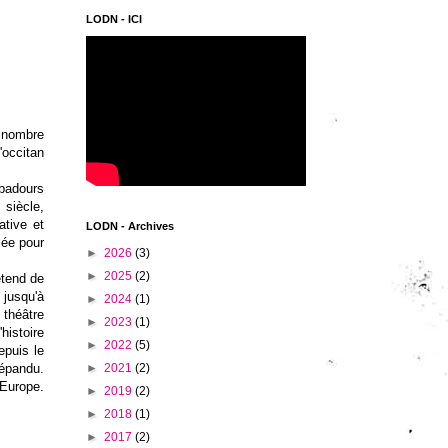
LODN - ICI
u nombre
'occitan
ubadours
 siècle,
ative et
LODN - Archives
sée pour
►
2026
(3)
►
2025
(2)
'étend de
 jusqu'à
►
2024
(1)
théâtre
►
2023
(1)
histoire
►
2022
(5)
Depuis le
répandu.
►
2021
(2)
Europe.
►
2019
(2)
►
2018
(1)
►
2017
(2)