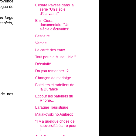
Provence
Cesare Pavese dans la
logue de
série "Un siècle
d'écrivains"
un large
Emil Cioran -
solets,
documentaire "Un
siècle d'écrivains"
Bestiaire
Vertige
Le carré des eaux
Tout pour la Muse... hic ?
Déculotté
Do you remenber...?
Chançon de mariatge
Bateliers et radeliers de
la Durance
r de nos
Et pour les bateliers du
Rhône...
Laragne Touristique
Maiakovski no Agitprop
"Il y a quelque chose de
subversif à écrire pour
l...