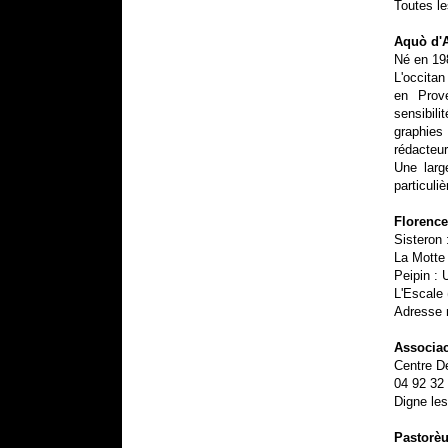
Toutes le
Aquò d'
Né en 198
L'occitan
en Prove
sensibil
graphies
rédacteur
Une large
particuli
Florence
Sisteron 
La Motte 
Peipin : 
L'Escale 
Adresse m
Associa
Centre D
04 92 32
Digne les
Pastorèu