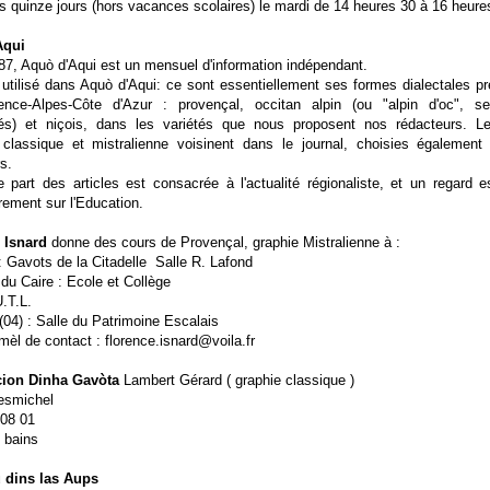
s quinze jours (hors vacances scolaires) le mardi de 14 heures 30 à 16 heure
Aqui
7, Aquò d'Aqui est un mensuel d'information indépendant.
 utilisé dans Aquò d'Aqui: ce sont essentiellement ses formes dialectales p
nce-Alpes-Côte d'Azur : provençal, occitan alpin (ou "alpin d'oc", se
ités) et niçois, dans les variétés que nous proposent nos rédacteurs. L
 classique et mistralienne voisinent dans le journal, choisies également
s.
 part des articles est consacrée à l'actualité régionaliste, et un regard e
èrement sur l'Education.
 Isnard
donne des cours de Provençal, graphie Mistralienne à :
: Gavots de la Citadelle Salle R. Lafond
du Caire : Ecole et Collège
U.T.L.
(04) : Salle du Patrimoine Escalais
èl de contact : florence.isnard@voila.fr
cion Dinha Gavòta
Lambert Gérard ( graphie classique )
esmichel
 08 01
 bains
 dins las Aups