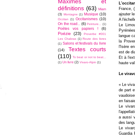
Maximes et
L'occita
définitions
(63)
France, (
Miam
ajouter l
Musique
(10)
(3)
Montagne
(1)
Occitanismes
(10)
A l'échel
Occitan
(1)
On the road...
(6)
Peinture...
(1)
Le Limou
Poètes vos papiers !
(6)
Pyrénées
Poézie
(23)
Proverbe #001
langue ca
Les Chabras
(1)
Route des livres
la Prove
Salons et festivals du livre
(1)
l'Isère e
Textes courts
(14)
est de di
(110)
Et à l'ex
To beat or not to beat...
Un livre
(2)
haute val
(1)
Vivaro-Alpin
(1)
Le virav
« Le viva
de part e
vaudoise
en faisai
Le vivar
l'appella
a aussi 
des lang
Le vivaro
Guardia 