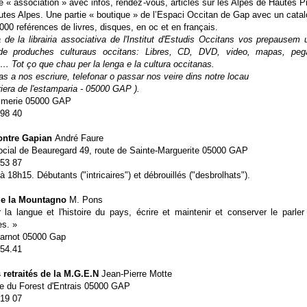
e « association » avec infos, rendez-vous, articles sur les Alpes de Hautes 
utes Alpes. Une partie « boutique » de l’Espaci Occitan de Gap avec un cata
000 reférences de livres, disques, en oc et en français.
 de la librairia associativa de l'Institut d'Estudis Occitans vos prepausem 
de produches culturaus occitans: Libres, CD, DVD, video, mapas, pega
… Tot ço que chau per la lenga e la cultura occitanas.
as a nos escriure, telefonar o passar nos veire dins notre locau
riera de l'estamparia - 05000 GAP ).
rimerie 05000 GAP
 98 40
ontre Gapian
André Faure
ocial de Beauregard 49, route de Sainte-Marguerite 05000 GAP
 53 87
à 18h15. Débutants ("intricaires") et débrouillés ("desbrolhats").
de la Mountagno
M. Pons
 la langue et l'histoire du pays, écrire et maintenir et conserver le parle
s. »
arnot 05000 Gap
.54.41
 retraités de la M.G.E.N
Jean-Pierre Motte
ue du Forest d'Entrais 05000 GAP
 19 07