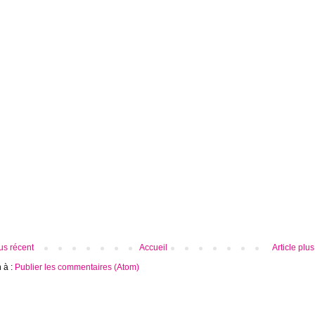
lus récent
Accueil
Article plu
n à :
Publier les commentaires (Atom)