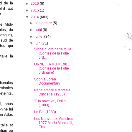
ud de la
►
2016
(6)
 il faut
►
2015
(1)
e.
▼
2014
(683)
►
septembre
(5)
le Midi-
ales, de
►
août
(6)
basque),
►
juillet
(34)
 sud de
▼
juin
(71)
tes, qui
Storie di ordinaria follia
(Contes de la Folie
alie, la
ord...
ORNELLA MUTI 1981
(Contes de la Folie
ordinaire)
Sophia Loren
dionales
Documentary
colonies
Pane amore e fantasia ...
éteints,
Dino Risi (1955)
'E la nave va', Fellini
l, sous
(1983)
hiné lui
Le Bal (1983)
on Atlas
Les Nouveaux Monstres
1977 Mario Monicelli,
talie et
Etto...
lpin ou