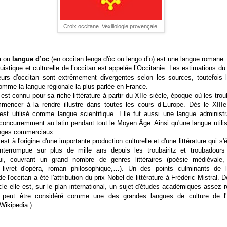
Croix occitane. Vexillologie provençale.
n
ou
langue d’oc
(en occitan lenga d'òc ou lengo d’o) est une langue romane.
nguistique et culturelle de l’occitan est appelée l’Occitanie. Les estimations d
eurs d'occitan sont extrêmement divergentes selon les sources, toutefois l
omme la langue régionale la plus parlée en France.
 est connu pour sa riche littérature à partir du XIIe siècle, époque où les tro
mencer à la rendre illustre dans toutes les cours d’Europe. Dès le XIIIe
 est utilisé comme langue scientifique. Elle fut aussi une langue administr
 concurremment au latin pendant tout le Moyen Âge. Ainsi qu'une langue utili
nges commerciaux.
 est à l'origine d'une importante production culturelle et d'une littérature qui s
interrompue sur plus de mille ans depuis les troubairitz et troubadours
hui, couvrant un grand nombre de genres littéraires (poésie médiévale, 
 livret d'opéra, roman philosophique,…). Un des points culminants de l'
 de l'occitan a été l'attribution du prix Nobel de littérature à Frédéric Mistral. 
le elle est, sur le plan international, un sujet d'études académiques assez 
n peut être considéré comme une des grandes langues de culture de l'
Wikipedia )