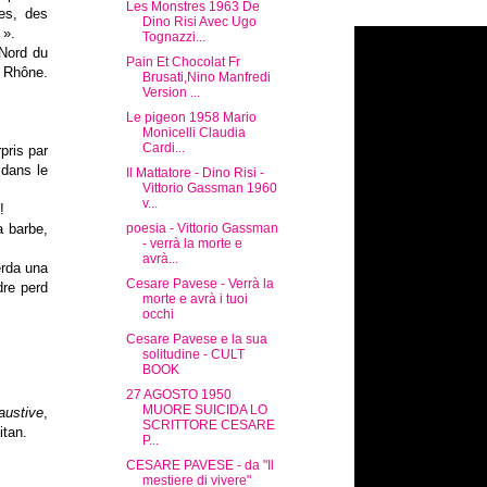
Les Monstres 1963 De
mes, des
Dino Risi Avec Ugo
 ».
Tognazzi...
 Nord du
Pain Et Chocolat Fr
u Rhône.
Brusati,Nino Manfredi
Version ...
Le pigeon 1958 Mario
Monicelli Claudia
Cardi...
pris par
 dans le
Il Mattatore - Dino Risi -
Vittorio Gassman 1960
v...
!
a barbe,
poesia - Vittorio Gassman
- verrà la morte e
avrà...
erda una
Cesare Pavese - Verrà la
dre perd
morte e avrà i tuoi
occhi
Cesare Pavese e la sua
solitudine - CULT
BOOK
27 AGOSTO 1950
MUORE SUICIDA LO
ustive
,
SCRITTORE CESARE
itan.
P...
CESARE PAVESE - da "Il
mestiere di vivere"