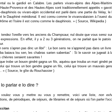
ental ou le gardiol en Calabre. Les parlers vivaro-alpins des Alpes-Mariti
Haute-Provence et des Hautes-Alpes sont traditionnellement appelés « gavot
-dauphinois ou vivaro-alpin occidental est parlé dans une partie du Velay, le
et le Dauphiné méridional. Il est connu comme le vivarovalaisien à l’ouest d
rôme et l’Isère il est connu comme le dauphinois. » ( Source, Wikipedia )
 tendez l'oreille vers les anciens du Champsaur, nul doute que vous serez sur
expressions. En effet, il y a 2 ou 3 générations, on ne parlait que le patois
ur.
 sens s'apren pas dinc un libri" : Le bon sens ne s'apprend pas dans un livre 
rba baiava lou sen, les chabras sarien sabentas" : Si le savoir se jugeait à l
s chèvres seraient savantes !
ue trobe un bouon gindré gagna un fils, aquèou que trouba un mari gindré p
Celui qui trouve un bon gendre gagne un fils, celui qui trouve un mauvais gen
.... » ( Source, le gîte du Rouchassier )
lo parlar e lo dire ?
 voulez vous y mettre ou vous y remettre, voici une liste,
non exha
tions, de périodiques, de séjours, de librairies et de séjours où l'on parler l'occ
ccitan