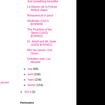
Just something beautiful
La Maison de la Poésie
Rhône-Alpes
Resquiescat in pace
Nosferatu (1922)
[EXP#00]
The Phantom of the
Opera (1925)
[EXP#02]
Dr. Jekyll and Mr. Hyde
(1920) [EXP#01]
Moi ma saison c'est
l'hiver...
Entretien avec Luc
Moullet
►
mai
(99)
►
avril
(158)
►
mars
(156)
s ancien
►
février
(154)
►
2013
(3)
Partenaires