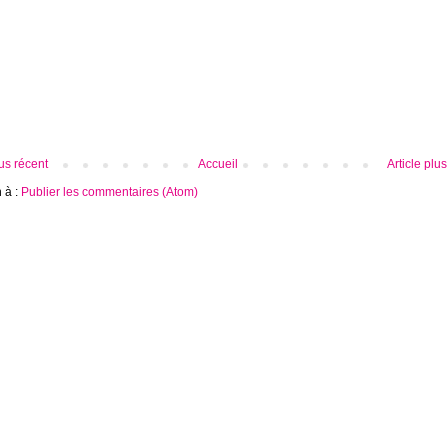
lus récent
Accueil
Article plu
n à :
Publier les commentaires (Atom)