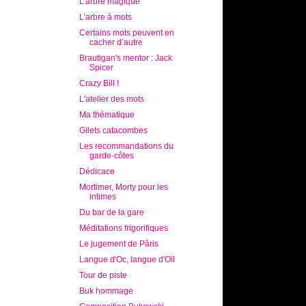
L’arbre magique
L’arbre à mots
Certains mots peuvent en
cacher d’autre
Brautigan's mentor : Jack
Spicer
Crazy Bill !
L'atelier des mots
Ma thématique
Gilets catacombes
Les recommandations du
garde-côtes
Dédicace
Mortimer, Morty pour les
intimes
Du bar de la gare
Méditations frigorifiques
Le jugement de Pâris
Langue d'Oc, langue d'Oïl
Tour de piste
Buk hommage