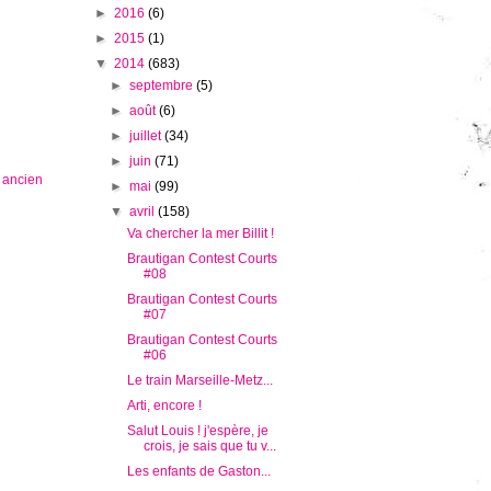
►
2016
(6)
►
2015
(1)
▼
2014
(683)
►
septembre
(5)
►
août
(6)
►
juillet
(34)
►
juin
(71)
s ancien
►
mai
(99)
▼
avril
(158)
Va chercher la mer Billit !
Brautigan Contest Courts
#08
Brautigan Contest Courts
#07
Brautigan Contest Courts
#06
Le train Marseille-Metz...
Arti, encore !
Salut Louis ! j'espère, je
crois, je sais que tu v...
Les enfants de Gaston...