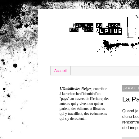
Accueil
jeudi 
L'Ombilic des Neiges
,
contribue
à la recherche
d'identité
d'un
La Pa
"pays" au travers de l'écriture
, d
es
auteurs qui y vivent ou qui en
parlent, des éditeurs et libraires
Quand je 
qui y travaillent, des événements
d’une bou
qui s'y déroulent...
rencontre
de Linepe