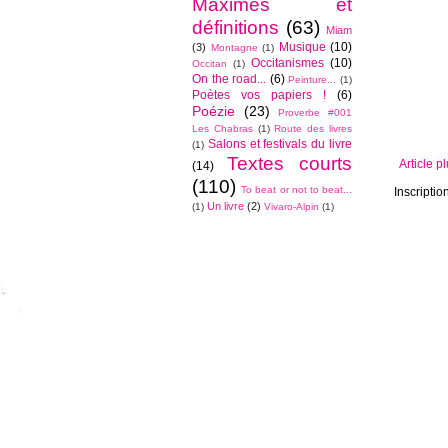
Maximes et
définitions
(63)
Miam
Musique
(10)
(3)
Montagne
(1)
Occitanismes
(10)
Occitan
(1)
On the road...
(6)
Peinture...
(1)
Poètes vos papiers !
(6)
Poézie
(23)
Proverbe #001
Les Chabras
(1)
Route des livres
Salons et festivals du livre
(1)
Textes courts
Article p
(14)
(110)
To beat or not to beat...
Inscriptio
Un livre
(2)
(1)
Vivaro-Alpin
(1)