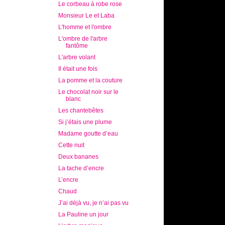
Le corbeau à robe rose
Monsieur Le et Laba
L'homme et l'ombre
L'ombre de l'arbre
fantôme
L'arbre volant
Il était une fois
La pomme et la couture
Le chocolat noir sur le
blanc
Les chantebêtes
Si j’étais une plume
Madame goutte d’eau
Cette nuit
Deux bananes
La tache d’encre
L’encre
Chaud
J’ai déjà vu, je n’ai pas vu
La Pauline un jour