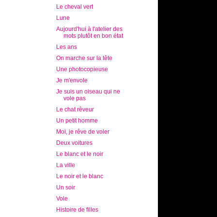
Le cheval vert
Lune
Aujourd'hui à l'atelier des
mots plutôt en bon état
Les ans
On marche sur la tête
Une photocopieuse
Je m'envole
Je suis un oiseau qui ne
vole pas
Le chat rêveur
Un petit homme
Moi, je rêve de voler
Deux voitures
Le blanc et le noir
La ville
Le noir et le blanc
Un soir
Vole
Histoire de filles