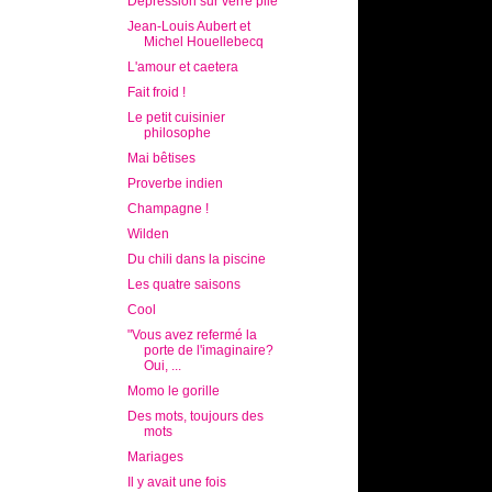
Dépression sur verre pilé
Jean-Louis Aubert et
Michel Houellebecq
L'amour et caetera
Fait froid !
Le petit cuisinier
philosophe
Mai bêtises
Proverbe indien
Champagne !
Wilden
Du chili dans la piscine
Les quatre saisons
Cool
"Vous avez refermé la
porte de l'imaginaire?
Oui, ...
Momo le gorille
Des mots, toujours des
mots
Mariages
Il y avait une fois