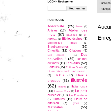
LODN - Rechercher
Publié pa
Rubrique
RUBRIQUES
Aucu
Anarchiste !
(25)
Artaud
(1)
Atelier des
Artistes
(17)
mots
(57)
Bauhaus
(1)
BI-
Enreg
Bibliothécaires
(8)
Art#001
(1)
Bibliothèque Idéale
(1)
Brautiganismes
(16)
Cinecitta
(12)
Citations
(9)
Des
Des contes !
(1)
nouvelles !
(39)
Dis-moi
Ecrivains
(52)
dix mots
(11)
Editeurs
(15)
Editions Guerin
(1)
Et au milieu coule une rivière...
Haïkus
Haïkus
(17)
(3)
Illustrés
presque
(31)
(62)
Italia nostra
Images
(1)
Le petit
(14)
Laurine Roux
(1)
cuisinier
(19)
Les Ecriculteurs
Libraires
(15)
Lieux de
(1)
diffusion
(7)
Lyrics
(2)
Matinales
(55)