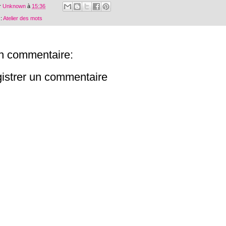
r
Unknown
à
15:36
 :
Atelier des mots
n commentaire:
istrer un commentaire