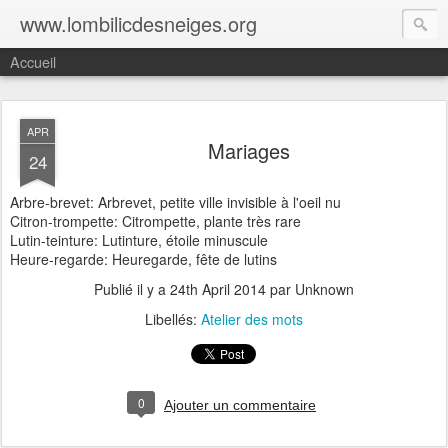
www.lombilicdesneiges.org
Accueil
APR
Mariages
24
Arbre-brevet: Arbrevet, petite ville invisible à l'oeil nu
Citron-trompette: Citrompette, plante très rare
Lutin-teinture: Lutinture, étoile minuscule
Heure-regarde: Heuregarde, fête de lutins
Publié il y a
24th April 2014
par Unknown
Libellés:
Atelier des mots
0
Ajouter un commentaire