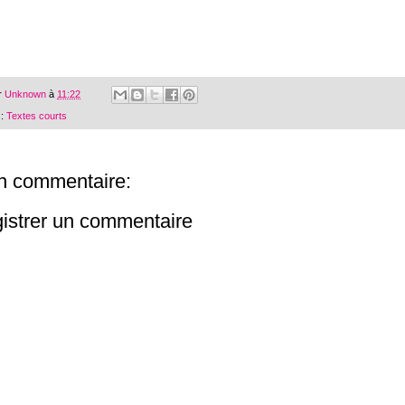
r
Unknown
à
11:22
 :
Textes courts
n commentaire:
istrer un commentaire