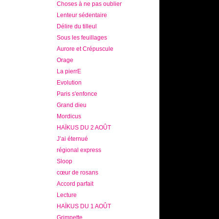
Choses à ne pas oublier
Lenteur sédentaire
Délire du tilleul
Sous les feuillages
Aurore et Crépuscule
Orage
La pierrE
Evolution
Paris s'enfonce
Grand dieu
Mordicus
HAÏKUS DU 2 AOÛT
J’ai éternué
régional express
Sloop
cœur de rosans
Accord parfait
Lecture
HAÏKUS DU 1 AOÛT
Grimpette