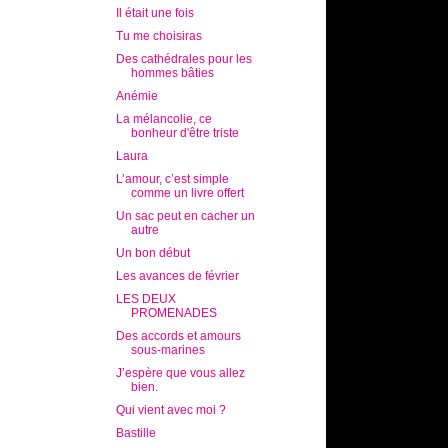
Il était une fois
Tu me choisiras
Des cathédrales pour les
hommes bâties
Anémie
La mélancolie, ce
bonheur d'être triste
Laura
L’amour, c’est simple
comme un livre offert
Un sac peut en cacher un
autre
Un bon début
Les avances de février
LES DEUX
PROMENADES
Des accords et amours
sous-marines
J’espère que vous allez
bien.
Qui vient avec moi ?
Bastille