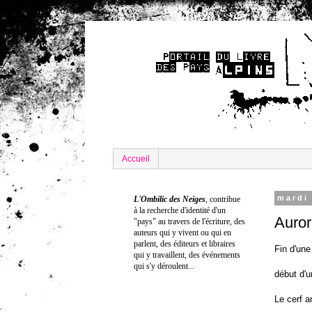
Accueil
mardi
L'Ombilic des Neiges
,
contribue
à la recherche
d'identité
d'un
Auror
"pays" au travers de l'écriture
, d
es
auteurs qui y vivent ou qui en
parlent, des éditeurs et libraires
Fin d'une
qui y travaillent, des événements
qui s'y déroulent...
début d'u
Le cerf a