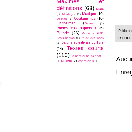
Maximes et
définitions
(63)
Miam
Musique
(10)
(3)
Montagne
(1)
Occitanismes
(10)
Occitan
(1)
On the road...
(6)
Peinture...
(1)
Poètes vos papiers !
(6)
Publié pa
Poézie
(23)
Proverbe #001
Rubrique
Les Chabras
(1)
Route des livres
Salons et festivals du livre
(1)
Textes courts
(14)
(110)
To beat or not to beat...
Aucu
Un livre
(2)
(1)
Vivaro-Alpin
(1)
Enreg