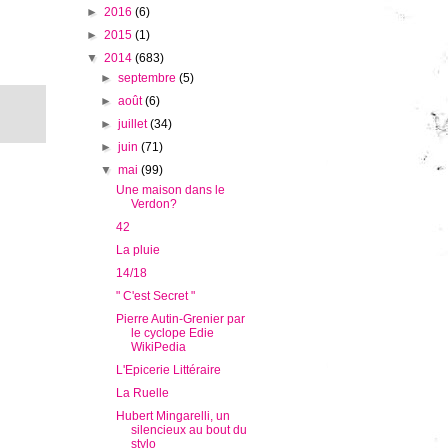
►
2016
(6)
►
2015
(1)
▼
2014
(683)
►
septembre
(5)
►
août
(6)
►
juillet
(34)
►
juin
(71)
▼
mai
(99)
Une maison dans le
Verdon?
42
La pluie
14/18
" C'est Secret "
Pierre Autin-Grenier par
le cyclope Edie
WikiPedia
L'Epicerie Littéraire
La Ruelle
Hubert Mingarelli, un
silencieux au bout du
stylo