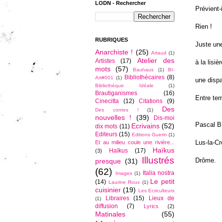
LODN - Rechercher
Prévient-
Rien !
RUBRIQUES
Juste une
Anarchiste !
(25)
Artaud
(1)
Atelier des
Artistes
(17)
à la lisiè
mots
(57)
Bauhaus
(1)
BI-
Bibliothécaires
(8)
Art#001
(1)
une dispa
Bibliothèque Idéale
(1)
Brautiganismes
(16)
Entre tem
Cinecitta
(12)
Citations
(9)
Des
Des contes !
(1)
nouvelles !
(39)
Dis-moi
Pascal B
Ecrivains
(52)
dix mots
(11)
Editeurs
(15)
Editions Guerin
(1)
Lus-la-Cr
Et au milieu coule une rivière...
Haïkus
Haïkus
(17)
(3)
Illustrés
Drôme.
presque
(31)
(62)
Italia nostra
Images
(1)
Le petit
(14)
Laurine Roux
(1)
cuisinier
(19)
Les Ecriculteurs
Libraires
(15)
Lieux de
(1)
diffusion
(7)
Lyrics
(2)
Matinales
(55)