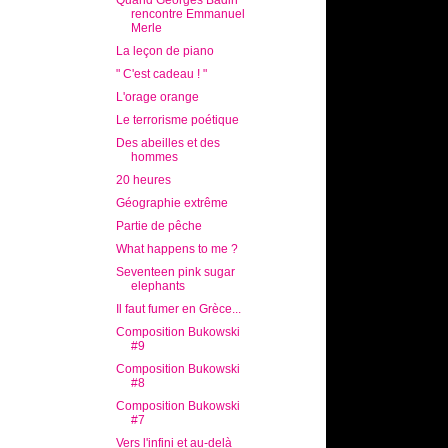
Quand Georges Badin
rencontre Emmanuel
Merle
La leçon de piano
" C'est cadeau ! "
L'orage orange
Le terrorisme poétique
Des abeilles et des
hommes
20 heures
Géographie extrême
Partie de pêche
What happens to me ?
Seventeen pink sugar
elephants
Il faut fumer en Grèce...
Composition Bukowski
#9
Composition Bukowski
#8
Composition Bukowski
#7
Vers l'infini et au-delà