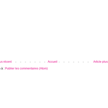
lus récent
Accueil
Article plu
n à :
Publier les commentaires (Atom)