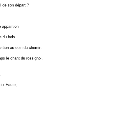
il de son départ ?
 apparition
re du bois
rition au coin du chemin.
ps le chant du rossignol.
.
oix-Haute,