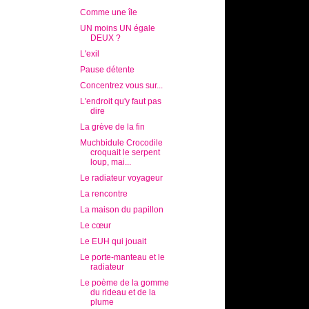
Comme une île
UN moins UN égale
DEUX ?
L'exil
Pause détente
Concentrez vous sur...
L'endroit qu'y faut pas
dire
La grève de la fin
Muchbidule Crocodile
croquait le serpent
loup, mai...
Le radiateur voyageur
La rencontre
La maison du papillon
Le cœur
Le EUH qui jouait
Le porte-manteau et le
radiateur
Le poème de la gomme
du rideau et de la
plume