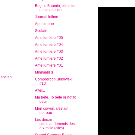
Brigitte Baumié, l'émotion
des mots-sons
Journal intime
Apostrophe
Scolaire
Ame lumière #05
Ame lumière #04
Ame lumière #03
Ame lumière #02
Ame lumière #01
Minimaliste
s ancien
Composition Bukowski
#10
After...
Ma bête. To bête or not to
bête
Mon crayon, c'est un
poireau
Les douze
commandements des
dix-mille (clics)