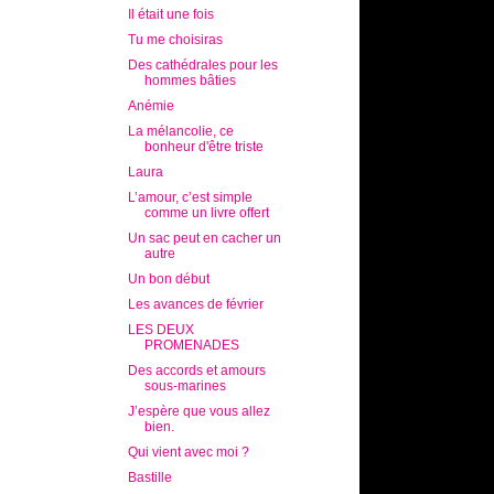
Il était une fois
Tu me choisiras
Des cathédrales pour les
hommes bâties
Anémie
La mélancolie, ce
bonheur d'être triste
Laura
L’amour, c’est simple
comme un livre offert
Un sac peut en cacher un
autre
Un bon début
Les avances de février
LES DEUX
PROMENADES
Des accords et amours
sous-marines
J’espère que vous allez
bien.
Qui vient avec moi ?
Bastille