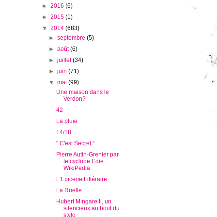
►
2016
(6)
►
2015
(1)
▼
2014
(683)
►
septembre
(5)
►
août
(6)
►
juillet
(34)
►
juin
(71)
▼
mai
(99)
Une maison dans le
Verdon?
42
La pluie
14/18
" C'est Secret "
Pierre Autin-Grenier par
le cyclope Edie
WikiPedia
L'Epicerie Littéraire
La Ruelle
Hubert Mingarelli, un
silencieux au bout du
stylo