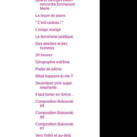
Quand Georges Badin
rencontre Emmanuel
Merle
La leçon de piano
" C'est cadeau ! "
L'orage orange
Le terrorisme poétique
Des abeilles et des
hommes
20 heures
Géographie extrême
Partie de pêche
What happens to me ?
Seventeen pink sugar
elephants
Il faut fumer en Grèce...
Composition Bukowski
#9
Composition Bukowski
#8
Composition Bukowski
#7
Vers l'infini et au-delà