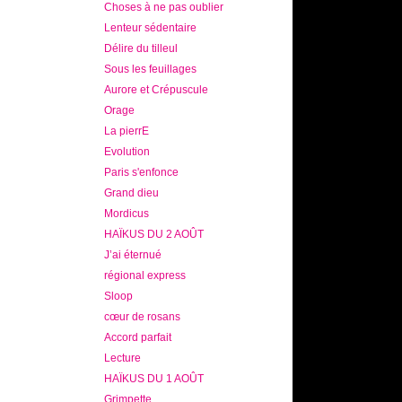
Choses à ne pas oublier
Lenteur sédentaire
Délire du tilleul
Sous les feuillages
Aurore et Crépuscule
Orage
La pierrE
Evolution
Paris s'enfonce
Grand dieu
Mordicus
HAÏKUS DU 2 AOÛT
J’ai éternué
régional express
Sloop
cœur de rosans
Accord parfait
Lecture
HAÏKUS DU 1 AOÛT
Grimpette