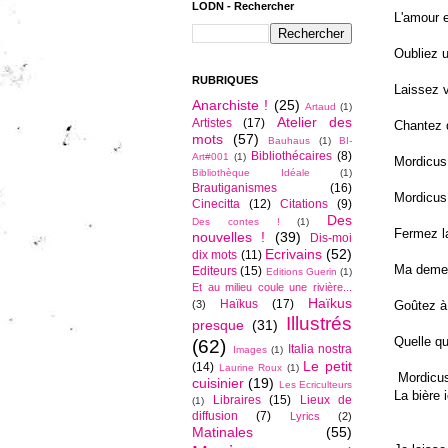
LODN - Rechercher
L'amour 
Oubliez u
RUBRIQUES
Laissez 
Anarchiste !
(25)
Artaud
(1)
Atelier des
Artistes
(17)
Chantez d
mots
(57)
Bauhaus
(1)
BI-
Bibliothécaires
(8)
Art#001
(1)
Mordicus
Bibliothèque Idéale
(1)
Brautiganismes
(16)
Mordicus,
Cinecitta
(12)
Citations
(9)
Des
Des contes !
(1)
Fermez la
nouvelles !
(39)
Dis-moi
Ecrivains
(52)
dix mots
(11)
Ma demeu
Editeurs
(15)
Editions Guerin
(1)
Et au milieu coule une rivière...
Haïkus
Haïkus
(17)
Goûtez à
(3)
Illustrés
presque
(31)
Quelle qu
(62)
Italia nostra
Images
(1)
Le petit
(14)
Laurine Roux
(1)
Mordicus
cuisinier
(19)
Les Ecriculteurs
La bière 
Libraires
(15)
Lieux de
(1)
diffusion
(7)
Lyrics
(2)
Matinales
(55)