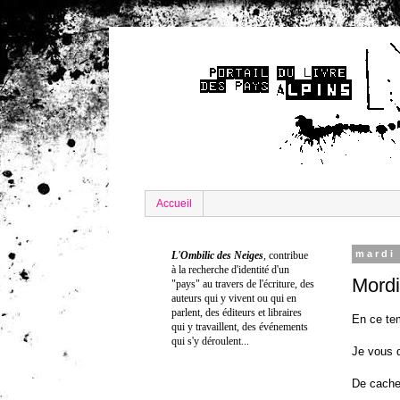
Accueil
mardi
L'Ombilic des Neiges
,
contribue
à la recherche
d'identité
d'un
Mord
"pays" au travers de l'écriture
, d
es
auteurs qui y vivent ou qui en
parlent, des éditeurs et libraires
En ce tem
qui y travaillent, des événements
qui s'y déroulent...
Je vous
De cache