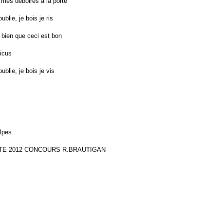
 mes déboires à la porte
oublie, je bois je ris
 bien que ceci est bon
icus
oublie, je bois je vis
lpes.
TE 2012 CONCOURS R.BRAUTIGAN