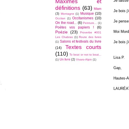
Je laisse
Maximes et
définitions
(63)
Miam
Je bois j'
Musique
(10)
(3)
Montagne
(1)
Occitanismes
(10)
Occitan
(1)
Je pense
On the road...
(6)
Peinture...
(1)
Poètes vos papiers !
(6)
Moi Mord
Poézie
(23)
Proverbe #001
Les Chabras
(1)
Route des livres
Salons et festivals du livre
Je bois j'
(1)
Textes courts
(14)
(110)
To beat or not to beat...
Lisa P.
Un livre
(2)
(1)
Vivaro-Alpin
(1)
Gap,
Hautes-A
LAURÉA