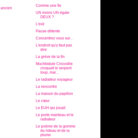
Comme une île
s ancien
UN moins UN égale
DEUX ?
L'exil
Pause détente
Concentrez vous sur...
L'endroit qu'y faut pas
dire
La grève de la fin
Muchbidule Crocodile
croquait le serpent
loup, mai...
Le radiateur voyageur
La rencontre
La maison du papillon
Le cœur
Le EUH qui jouait
Le porte-manteau et le
radiateur
Le poème de la gomme
du rideau et de la
plume