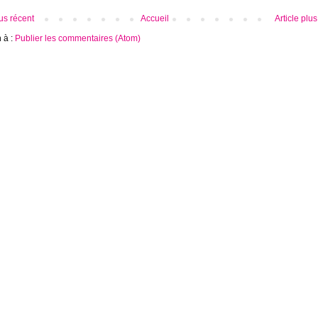
lus récent
Accueil
Article plu
n à :
Publier les commentaires (Atom)