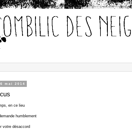
 6 mai 2014
icus
ps, en ce lieu
 demande humblement
r votre désaccord