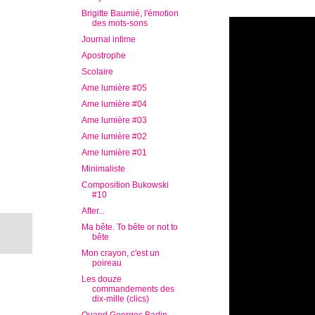
Brigitte Baumié, l'émotion
des mots-sons
Journal intime
Apostrophe
Scolaire
Ame lumière #05
Ame lumière #04
Ame lumière #03
Ame lumière #02
Ame lumière #01
Minimaliste
Composition Bukowski
#10
After...
Ma bête. To bête or not to
bête
Mon crayon, c'est un
poireau
Les douze
commandements des
dix-mille (clics)