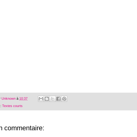
r
Unknown
à
10:37
 :
Textes courts
n commentaire: