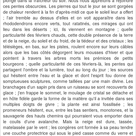
plongé dans la fraîcheur du soir. Nous nous apprêtons à rejoindre
ces pentes obscurcies. Les pierres qui tout le jour se sont gorgées
de chaleur rendent à la fin d'après-midi ce que le soleil leur a offert
; l'air tremble au dessus d'elles et on voit apparaître dans les
rhododendrons encore verts, tout ratatinés, ces mirages qui ont
lieu dans les déserts ; ici, ils viennent en montagne ; quelle
particularité des févriers chauds, cette double présence de la terre
et de la neige, du soleil et du froid, de la tiédeur et des cristaux ; les
télésièges, en bas, sur les pistes, roulent encore sur leurs câbles
alors que les bas côtés dégorgent leurs mousses d'hiver et que
pointent à travers les arbres morts les prémices de petits
bourgeons ; quelle particularité de ces févriers-là, les pentes qui
partagent l'ombre et la lumière, tout au long du jour ; les sources
qui hésitent entre l'eau et la glace et dont l'esprit fou donne de
somptueuses sculptures, comme taillées par une main divine. Les
branchages d'un sapin pris dans un ruisseau se sont recouverts de
glace ; j'en frappe le sommet, le moulage de cristal se détache et
en hôte fidèle garde la forme de la matière qu'il a invitée dans ses
multiples doigts de givre ; la plante est ainsi fossilisée ; les
promeneurs hésitent, eux, entre les bas sentiers, monotones, et la
sauvagerie des hauts chemins qui pourraient vous emporter dans
le coulis d'une avalanche. Mais la neige est dure, tassée,
matelassée par le vent ; les congères ont formée à sa peau tendre
une couche protectrice qui sous le pied casse comme du verre et